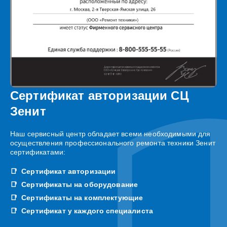
Сертификат авторизации СЦ
Зенит
Наш сервисный центр обладает всеми необходимыми для
осуществления профессионального ремонта техники Зенит
сертификатами:
Сертификат авторизации
Сертификаты на оборудование
Сертификаты на комплектующие
Сертификат у каждого специалиста