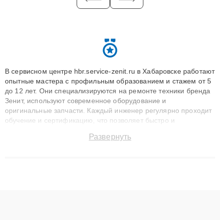
В сервисном центре hbr.service-zenit.ru в Хабаровске работают
опытные мастера с профильным образованием и стажем от 5
до 12 лет. Они специализируются на ремонте техники бренда
Зенит, используют современное оборудование и
оригинальные запчасти. Каждый инженер регулярно проходит
обучение и сертификацию, что позволяет быстро и
точноdiagnostikировать поломки и восстанавливать технику с
Развернуть
сохранением гарантии до 3 лет. Наши мастера решают
сложные случаи: от замены матриц и материнских плат до
ремонта после залития и восстановления данных. Благодаря
высокой квалификации и ответственному подходу клиенты
получают быстрый, качественный ремонт и понятные
объяснения по результатам диагностики.