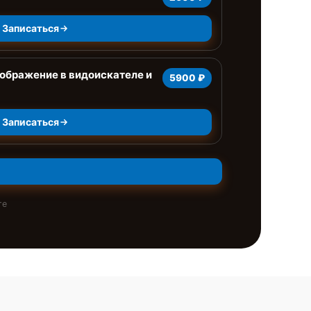
Записаться
ображение в видоискателе и
5900 ₽
Записаться
те