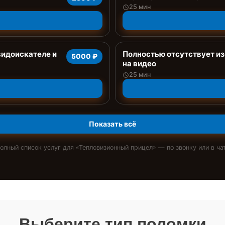
25 мин
видоискателе и
Полностью отсутствует из
5000 ₽
на видео
25 мин
Показать всё
олный список услуг для «
Тепловизионный прицел
» — по звонку или в ча
Выберите тип поломки