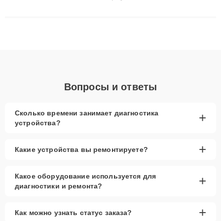
сложные случаи: от замены матриц и материнских плат до
ремонта после залития и восстановления данных. Благодаря
высокой квалификации и ответственному подходу клиенты
получают быстрый, качественный ремонт и понятные
объяснения по результатам диагностики.
Вопросы и ответы
Сколько времени занимает диагностика
+
устройства?
+
Какие устройства вы ремонтируете?
Какое оборудование используется для
+
диагностики и ремонта?
+
Как можно узнать статус заказа?