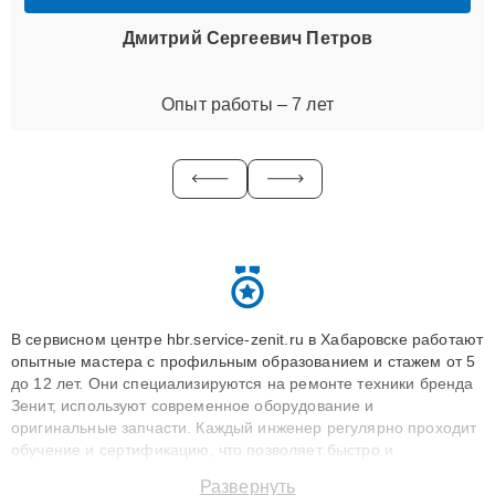
Дмитрий Сергеевич Петров
Опыт работы – 7 лет
В сервисном центре hbr.service-zenit.ru в Хабаровске работают
опытные мастера с профильным образованием и стажем от 5
до 12 лет. Они специализируются на ремонте техники бренда
Зенит, используют современное оборудование и
оригинальные запчасти. Каждый инженер регулярно проходит
обучение и сертификацию, что позволяет быстро и
точноdiagnostikировать поломки и восстанавливать технику с
Развернуть
сохранением гарантии до 3 лет. Наши мастера решают