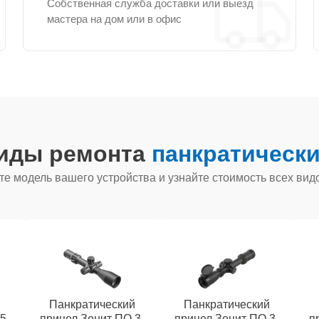
Собственная служба доставки или выезд
мастера на дом или в офис
виды ремонта
панкратически
е модель вашего устройства и узнайте стоимость всех вид
й
Панкратический
Панкратический
5-
прицел Зенит ПO 3-
прицел Зенит ПО 3-
п