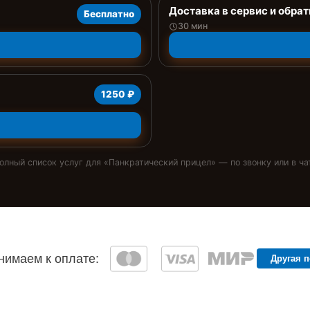
Доставка в сервис и обрат
Бесплатно
30 мин
1250 ₽
олный список услуг для «
Панкратический прицел
» — по звонку или в ча
имаем к оплате:
Другая 