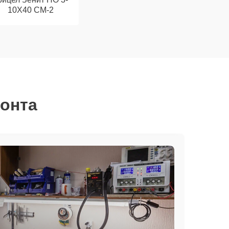
10Х40 СМ-2
монта