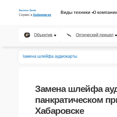
Service Zenit
Виды техники
О компани
Сервис в 
Хабаровске
Объектив
Оптический прицел
 прицелов
Замена шлейфа аудиокарты
Замена шлейфа ау
панкратическом пр
Хабаровске