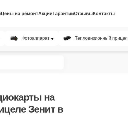
и
Цены на ремонт
Акции
Гарантии
Отзывы
Контакты
Фотоаппарат
Тепловизионный прицел
диокарты
на
ицеле Зенит в