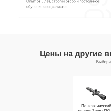
Опыт от 5 лет, строгий отбор и постоянное
обучение специалистов
Цены на другие 
Выберит
Панкратически
прицел Зенит ПO 