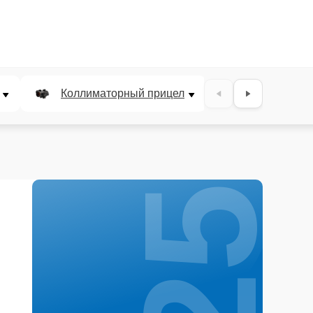
25%
Коллиматорный прицел
Панкратичес