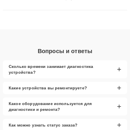
сложные случаи: от замены матриц и материнских плат до
ремонта после залития и восстановления данных. Благодаря
высокой квалификации и ответственному подходу клиенты
получают быстрый, качественный ремонт и понятные
объяснения по результатам диагностики.
Вопросы и ответы
Сколько времени занимает диагностика
+
устройства?
+
Какие устройства вы ремонтируете?
Какое оборудование используется для
+
диагностики и ремонта?
+
Как можно узнать статус заказа?