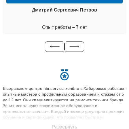
Дмитрий Сергеевич Петров
Опыт работы – 7 лет
В сервисном центре hbr.service-zenit.ru в Хабаровске работают
опытные мастера с профильным образованием и стажем от 5
до 12 лет. Они специализируются на ремонте техники бренда
Зенит, используют современное оборудование и
оригинальные запчасти. Каждый инженер регулярно проходит
обучение и сертификацию, что позволяет быстро и
точноdiagnostikировать поломки и восстанавливать технику с
Развернуть
сохранением гарантии до 3 лет. Наши мастера решают