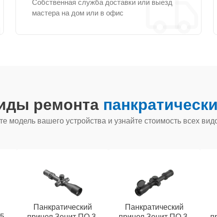
Собственная служба доставки или выезд
мастера на дом или в офис
виды ремонта
панкратически
е модель вашего устройства и узнайте стоимость всех вид
й
Панкратический
Панкратический
5-
прицел Зенит ПO 3-
прицел Зенит ПО 3-
п