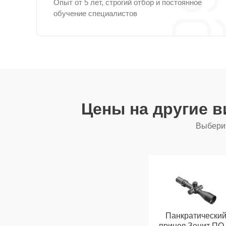
Опыт от 5 лет, строгий отбор и постоянное
обучение специалистов
Цены на другие 
Выберит
Панкратически
прицел Зенит ПO 