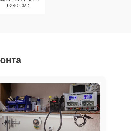
10Х40 СМ-2
монта