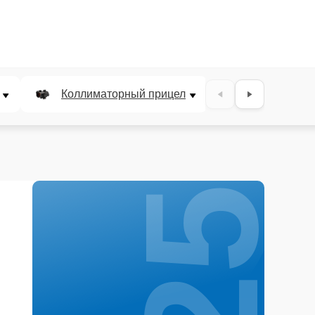
25%
Коллиматорный прицел
Панкратичес