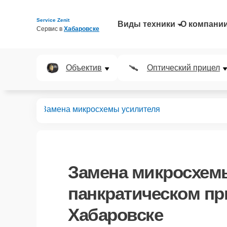
Service Zenit
Виды техники
О компани
Сервис в 
Хабаровске
Объектив
Оптический прицел
 прицелов
Замена микросхемы усилителя
Замена микросхем
панкратическом пр
Хабаровске