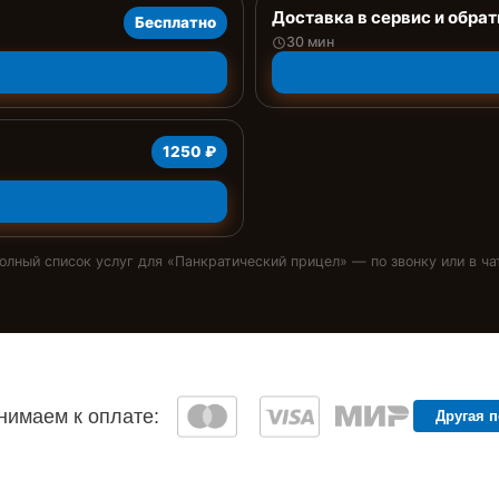
Доставка в сервис и обрат
Бесплатно
30 мин
1250 ₽
олный список услуг для «
Панкратический прицел
» — по звонку или в ча
имаем к оплате:
Другая 