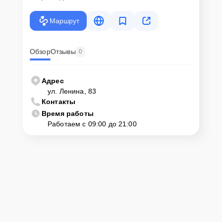
Если у клиента нет времени или возможности для перемещения
крупногабаритной техники, он может заказать курьерскую
Маршрут
доставку или услугу выезда мастера. Специалист приедет в
удобное место и время, проведет тщательную диагностику и при
наличии оборудования осуществит оперативный ремонт.
Обзор
Отзывы
0
Как приехать в сервисный
центр
Адрес
ул. Ленина, 83
Контакты
Клиент может самостоятельно привезти устройство на
диагностику и ремонт. Для этого нужно позвонить по телефону
Время работы
горячей линии или оставить заявку, согласовать удобное время и
Работаем с 09:00 до 21:00
подъехать по адресу: г. Хабаровск, ул. Ленина, 83.
Ответственность за
технику
Сервисный центр Service-Zenit несет полную ответственность за
сохранность техники и безопасность личных данных на
ремонтируемых устройствах клиентов, в соответствии с
действующим законодательством Российской Федерации.