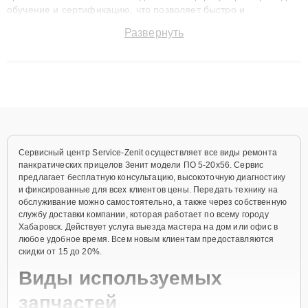
обучение и сертификацию, что позволяет быстро и
точноdiagnostikировать поломки и восстанавливать технику с
Развернуть
сохранением гарантии до 3 лет. Наши мастера решают
сложные случаи: от замены матриц и материнских плат до
ремонта после залития и восстановления данных. Благодаря
высокой квалификации и ответственному подходу клиенты
получают быстрый, качественный ремонт и понятные
объяснения по результатам диагностики.
Сервисный центр Service-Zenit осуществляет все виды ремонта
панкратических прицелов Зенит модели ПO 5-20x56. Сервис
предлагает бесплатную консультацию, высокоточную диагностику
и фиксированные для всех клиентов цены. Передать технику на
обслуживание можно самостоятельно, а также через собственную
службу доставки компании, которая работает по всему городу
Хабаровск. Действует услуга выезда мастера на дом или офис в
любое удобное время. Всем новым клиентам предоставляются
скидки от 15 до 20%.
Виды используемых
запчастей