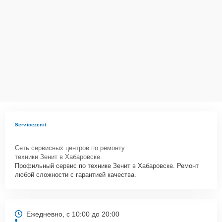
Как начать ремонт
Для запуска процесса ремонта панкратического прицела Зенит
ПO 5-20x56 нужно просто оставить
Заявку на сайте
или позвонить
телефону горячей линии: . Наши специалисты оперативно
проконсультируют по всем необходимым вопросам, запишут на
диагностику, подскажут с вариантами курьерской доставки или
оформят выезд мастера в удобное время и место.
Servicezenit
Сеть сервисных центров по ремонту
техники Зенит в Хабаровске.
Профильный сервис по технике Зенит в Хабаровске. Ремонт
любой сложности с гарантией качества.
Ежедневно, с 10:00 до 20:00