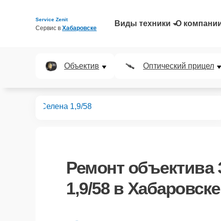
Service Zenit
Виды техники
О компани
Сервис в 
Хабаровске
Объектив
Оптический прицел
бъективов
Селена 1,9/58
Ремонт
объектива 
1,9/58
в Хабаровске