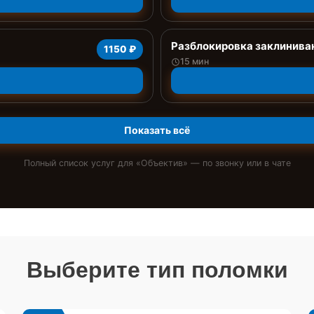
Разблокировка заклинива
1150 ₽
15 мин
Показать всё
Полный список услуг для «
Объектив
» — по звонку или в чате
Выберите тип поломки