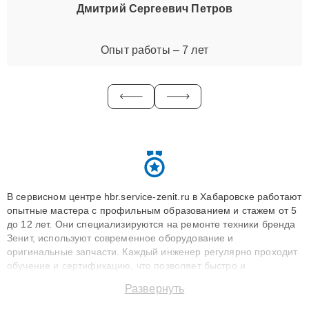
Дмитрий Сергеевич Петров
Опыт работы – 7 лет
В сервисном центре hbr.service-zenit.ru в Хабаровске работают
опытные мастера с профильным образованием и стажем от 5
до 12 лет. Они специализируются на ремонте техники бренда
Зенит, используют современное оборудование и
оригинальные запчасти. Каждый инженер регулярно проходит
обучение и сертификацию, что позволяет быстро и
точноdiagnostikировать поломки и восстанавливать технику с
Развернуть
сохранением гарантии до 3 лет. Наши мастера решают
сложные случаи: от замены матриц и материнских плат до