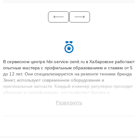
В сервисном центре hbr.service-zenit.ru в Хабаровске работают
опытные мастера с профильным образованием и стажем от 5
до 12 лет. Они специализируются на ремонте техники бренда
Зенит, используют современное оборудование и
оригинальные запчасти. Каждый инженер регулярно проходит
обучение и сертификацию, что позволяет быстро и
точноdiagnostikировать поломки и восстанавливать технику с
Развернуть
сохранением гарантии до 3 лет. Наши мастера решают
сложные случаи: от замены матриц и материнских плат до
ремонта после залития и восстановления данных. Благодаря
высокой квалификации и ответственному подходу клиенты
получают быстрый, качественный ремонт и понятные
объяснения по результатам диагностики.